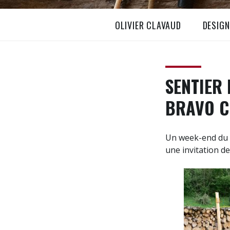
S
OLIVIER CLAVAUD
DESIG
k
i
p
t
SENTIER 
o
c
BRAVO C
o
n
t
Un week-end du m
e
une invitation de
n
t